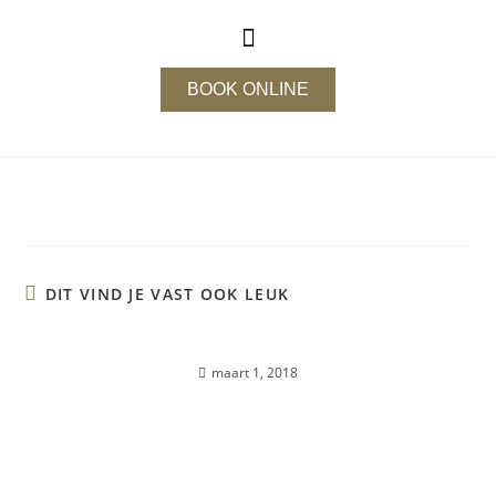
BOOK ONLINE
DIT VIND JE VAST OOK LEUK
Over mij…
maart 1, 2018
Courgettesoep met broodje rosbief-tonnato