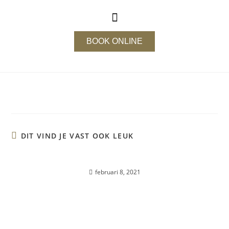
BOOK ONLINE
DIT VIND JE VAST OOK LEUK
Muesli Triffle
februari 8, 2021
Courgettesoep met broodje rosbief-tonnato