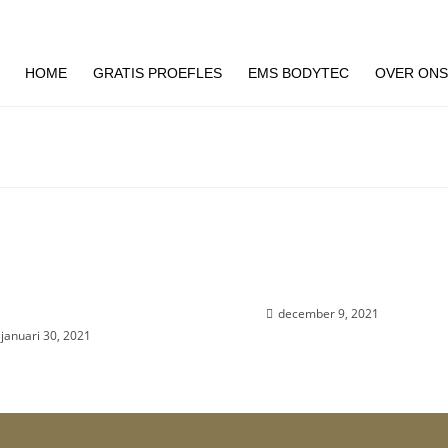
HOME
GRATIS PROEFLES
EMS BODYTEC
OVER ON
tesoep met broodje
Samen Slank Challenge
sbief-tonnato
december 9, 2021
januari 30, 2021