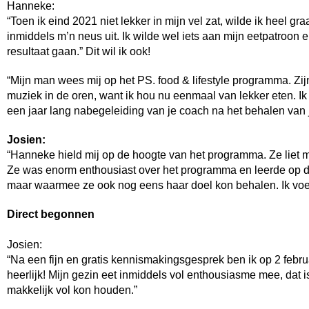
Hanneke:
“Toen ik eind 2021 niet lekker in mijn vel zat, wilde ik heel 
inmiddels m’n neus uit. Ik wilde wel iets aan mijn eetpatroon e
resultaat gaan.” Dit wil ik ook!
“Mijn man wees mij op het
PS. food & lifestyle programma.
Zij
muziek in de oren, want ik hou nu eenmaal van lekker eten. I
een jaar lang nabegeleiding van je coach na het behalen van je 
Josien:
“Hanneke hield mij op de hoogte van het programma. Ze liet m
Ze was enorm enthousiast over het programma en leerde op d
maar waarmee ze ook nog eens haar doel kon behalen. Ik voelde
Direct begonnen
Josien:
“Na een fijn en gratis kennismakingsgesprek ben ik op 2 febru
heerlijk! Mijn gezin eet inmiddels vol enthousiasme mee, dat i
makkelijk vol kon houden.”