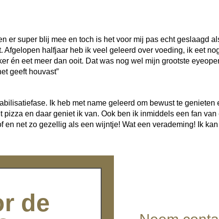
k ben er super blij mee en toch is het voor mij pas echt geslaagd a
. Afgelopen halfjaar heb ik veel geleerd over voeding, ik eet n
kker én eet meer dan ooit. Dat was nog wel mijn grootste eyeopen
het geeft houvast”
 stabilisatiefase. Ik heb met name geleerd om bewust te geniete
nt pizza en daar geniet ik van. Ook ben ik inmiddels een fan van
f en net zo gezellig als een wijntje! Wat een verademing! Ik kan
or de