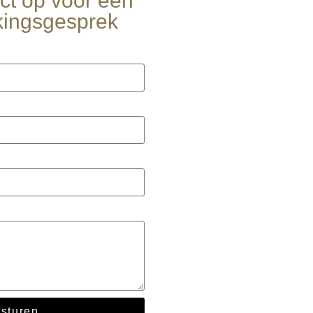
t op voor een
ingsgesprek
rsturen