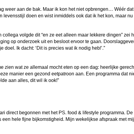
graag weer aan de bak. Maar ik kon het niet opbrengen… Wéér dat 
n levensstijl doen en wist inmiddels ook dat ik het kon, maar nu 
n collega volgde dit “en ze eet alleen maar lekkere dingen” zei hij
k ging op onderzoek uit en besloot ervoor te gaan. Doorslaggeve
doel. Ik dacht: ‘Dit is precies wat ik nodig heb!’.”
e zien wat ze allemaal mocht eten op een dag: heerlijke gerech
eze manier een gezond eetpatroon aan. Een programma dat nie
 aan alles, dit wil ik ook!”
ari direct begonnen met het PS. food & lifestyle programma. De
s een hele fijne bijkomstigheid. Mijn wekelijkse afspraak met mi