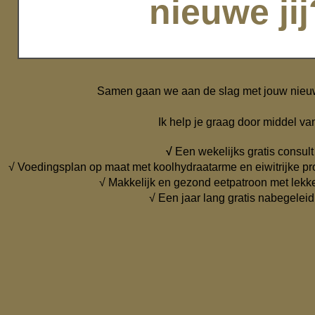
nieuwe jij
Samen gaan we aan de slag met jouw nieuwe
Ik help je graag door middel va
√
Een wekelijks gratis consult
√ Voedingsplan op maat met koolhydraatarme en eiwitrijke pro
√ Makkelijk en gezond eetpatroon met lekk
√ Een jaar lang gratis nabegeleid