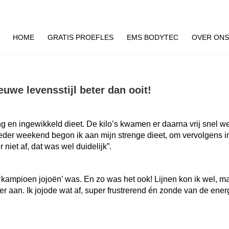
HOME
GRATIS PROEFLES
EMS BODYTEC
OVER ON
uwe levensstijl beter dan ooit!
ng en ingewikkeld dieet. De kilo’s kwamen er daarna vrij snel w
eder weekend begon ik aan mijn strenge dieet, om vervolgens i
niet af, dat was wel duidelijk”.
ik ‘kampioen jojoën’ was. En zo was het ook! Lijnen kon ik wel, 
eer aan. Ik jojode wat af, super frustrerend én zonde van de energ