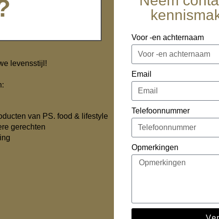
Neem contac
?
kennismak
Voor -en achternaam
 levensstijl!
Email
n:
Telefoonnummer
ducten van PS. food & lifestyle
ere gerechten
ing
Opmerkingen
Ve