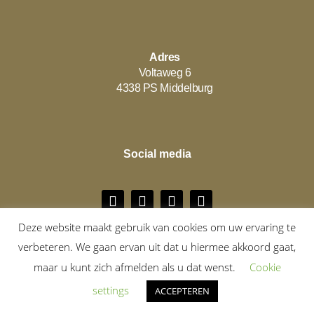
Adres
Voltaweg 6
4338 PS Middelburg
Social media
Deze website maakt gebruik van cookies om uw ervaring te
© copyright Fit & Beautiful
verbeteren. We gaan ervan uit dat u hiermee akkoord gaat,
ALGEMENE VOORWAARDEN
|
PRIVACY BELEID
maar u kunt zich afmelden als u dat wenst.
Cookie
settings
ACCEPTEREN