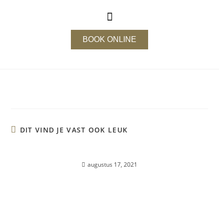
BOOK ONLINE
DIT VIND JE VAST OOK LEUK
TEAM SLIM & BEAUTIFUL
augustus 17, 2021
Weg met de vakantiekilo’s !!