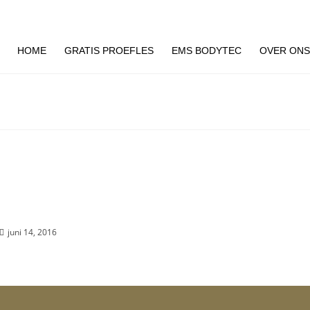
HOME
GRATIS PROEFLES
EMS BODYTEC
OVER ON
haal Rianne Tolhoek
it Middelburg
juni 14, 2016