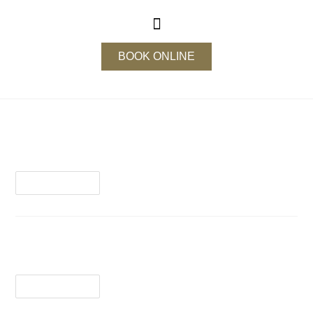
BOOK ONLINE
Zomerkuur
Lees Verder
30 dagen Afslankchallenge
Lees Verder